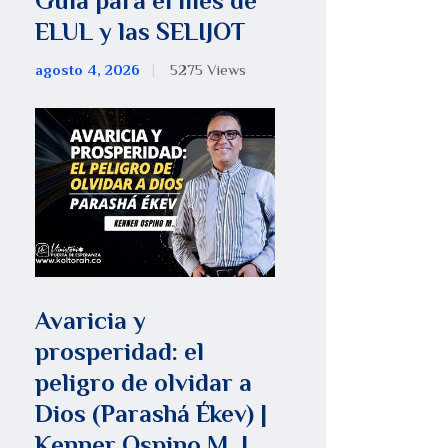
Guía para el mes de
ELUL y las SELIJOT
agosto 4, 2026
5275
Views
Avaricia y
prosperidad: el
peligro de olvidar a
Dios (Parashá Ékev) |
Kenner Ospino M. |