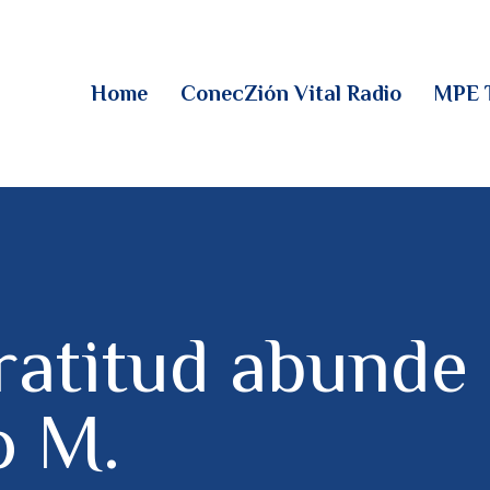
HOME
CONECZIÓN VITAL
Home
ConecZión Vital Radio
MPE 
RADIO
MPE TV
DESCUBRE
DONACIONES
ratitud abunde
PARTICIPA
o M.
REUNIONES &
CONTACTOS