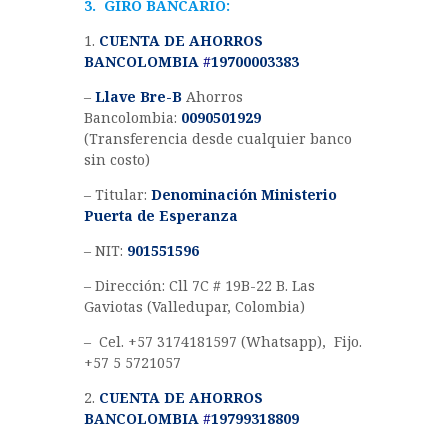
3. GIRO BANCARIO:
1.
CUENTA DE AHORROS
BANCOLOMBIA
#
19700003383
–
Llave Bre-B
Ahorros
Bancolombia:
0090501929
(Transferencia desde cualquier banco
sin costo)
– Titular:
Denominación Ministerio
Puerta de Esperanza
– NIT:
901551596
– Dirección: Cll 7C # 19B-22 B. Las
Gaviotas (Valledupar, Colombia)
– Cel. +57 3174181597 (Whatsapp), Fijo.
+57 5 5721057
2.
CUENTA DE AHORROS
BANCOLOMBIA
#
19799318809