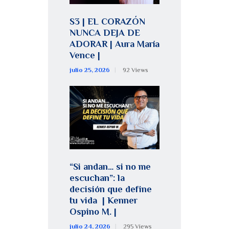
S3 | EL CORAZÓN
NUNCA DEJA DE
ADORAR | Aura María
Vence |
julio 25, 2026
92
Views
“Si andan… si no me
escuchan”: la
decisión que define
tu vida | Kenner
Ospino M. |
julio 24, 2026
295
Views