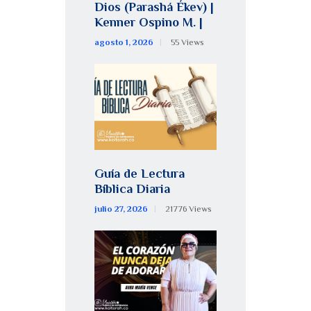
Dios (Parashá Ékev) |
Kenner Ospino M. |
agosto 1, 2026
55
Views
Guía de Lectura
Bíblica Diaria
julio 27, 2026
21776
Views