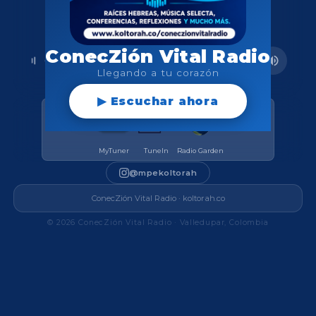
ConecZión Vital Radio
Llegando a tu corazón
▶ Escuchar ahora
MyTuner
TuneIn
Radio Garden
@mpekoltorah
ConecZión Vital Radio · koltorah.co
© 2026 ConecZión Vital Radio · Valledupar, Colombia