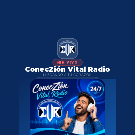
EN VIVO
ConecZión Vital Radio
LLEGANDO A TU CORAZÓN
← Volver a koltorah.co
RAÍCES HEBREAS
MÚSICA SELECTA
24/7