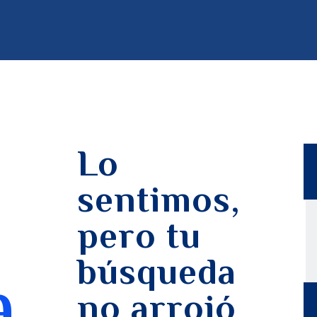
Lo
sentimos,
pero tu
búsqueda
a
no arrojó