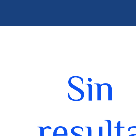
Sin
result