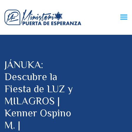
HOME
CONECZIÓN VITAL
RADIO
JÁNUKA:
MPE TV
DESCUBRE
Descubre la
DONACIONES
Fiesta de LUZ y
PARTICIPA
REUNIONES &
MILAGROS |
CONTACTOS
Kenner Ospino
M. |