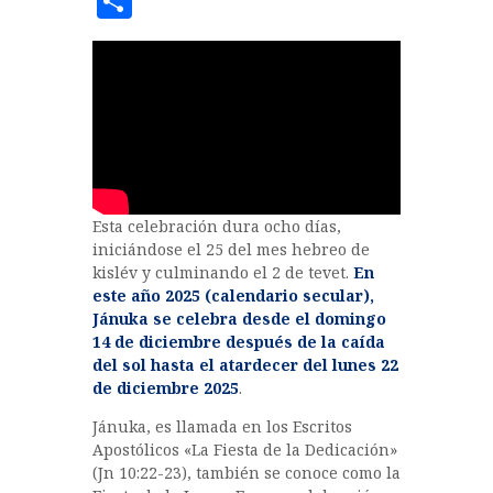
C
c
it
at
o
e
te
s
m
b
r
A
p
o
p
a
o
p
rt
k
ir
Esta celebración dura ocho días,
iniciándose el 25 del mes hebreo de
kislév y culminando el 2 de tevet.
En
este año 2025 (calendario secular),
Jánuka se celebra desde el domingo
14 de diciembre después de la caída
del sol hasta el atardecer del lunes 22
de diciembre 2025
.
Jánuka, es llamada en los Escritos
Apostólicos «La Fiesta de la Dedicación»
(Jn 10:22-23), también se conoce como la