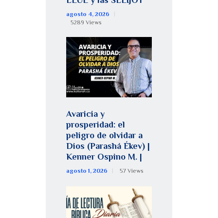
ELUL y las SELIJOT
agosto 4, 2026
5289
Views
Avaricia y
prosperidad: el
peligro de olvidar a
Dios (Parashá Ékev) |
Kenner Ospino M. |
agosto 1, 2026
57
Views