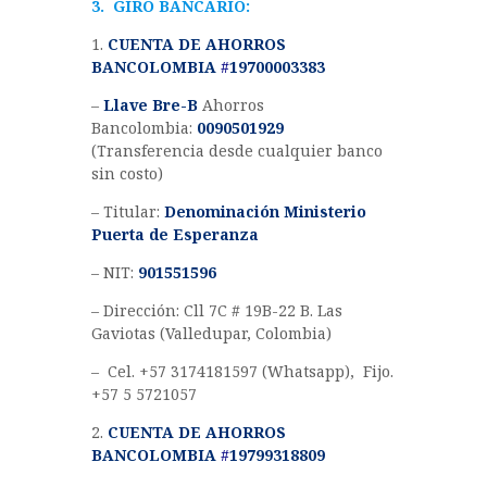
3. GIRO BANCARIO:
1.
CUENTA DE AHORROS
BANCOLOMBIA
#
19700003383
–
Llave Bre-B
Ahorros
Bancolombia:
0090501929
(Transferencia desde cualquier banco
sin costo)
– Titular:
Denominación Ministerio
Puerta de Esperanza
– NIT:
901551596
– Dirección: Cll 7C # 19B-22 B. Las
Gaviotas (Valledupar, Colombia)
– Cel. +57 3174181597 (Whatsapp), Fijo.
+57 5 5721057
2.
CUENTA DE AHORROS
BANCOLOMBIA
#
19799318809