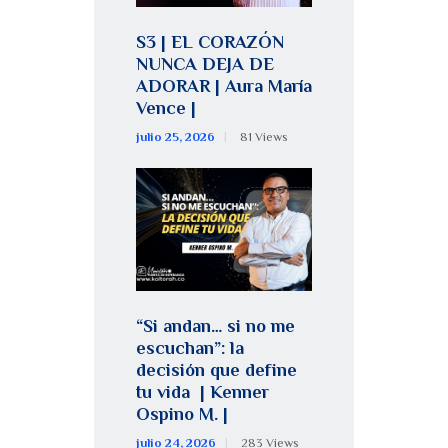
S3 | EL CORAZÓN
NUNCA DEJA DE
ADORAR | Aura María
Vence |
julio 25, 2026
81
Views
“Si andan… si no me
escuchan”: la
decisión que define
tu vida | Kenner
Ospino M. |
julio 24, 2026
283
Views