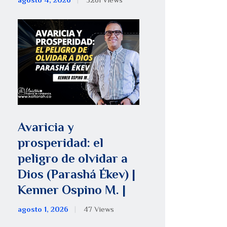
agosto 4, 2026
5261
Views
Avaricia y
prosperidad: el
peligro de olvidar a
Dios (Parashá Ékev) |
Kenner Ospino M. |
agosto 1, 2026
47
Views