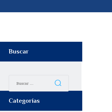
p
t
i
r
Buscar
Categorías