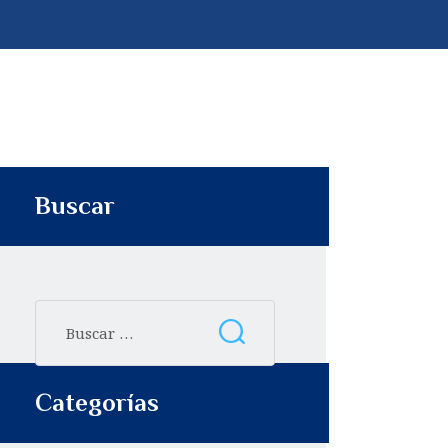
p
t
i
r
Buscar
Categorías