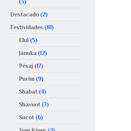
(3)
Destacado
(2)
Festividades
(81)
Elul
(5)
Jánuka
(12)
Pésaj
(17)
Purim
(9)
Shabat
(4)
Shavuot
(7)
Sucot
(6)
Yom Kipur
(2)