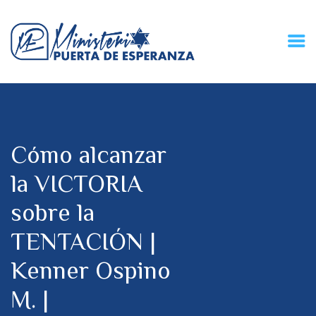
HOME
CONECZIÓN VITAL
RADIO
Cómo alcanzar
MPE TV
DESCUBRE
la VICTORIA
DONACIONES
sobre la
PARTICIPA
REUNIONES &
TENTACIÓN |
CONTACTOS
Kenner Ospino
M. |