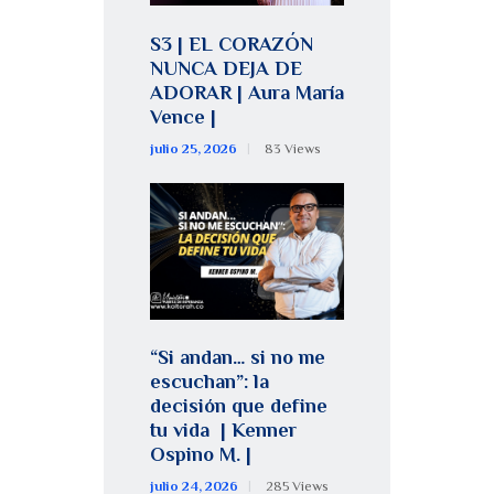
S3 | EL CORAZÓN
NUNCA DEJA DE
ADORAR | Aura María
Vence |
julio 25, 2026
83
Views
“Si andan… si no me
escuchan”: la
decisión que define
tu vida | Kenner
Ospino M. |
julio 24, 2026
285
Views