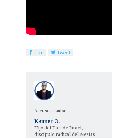
b
r
A
p
o
p
a
o
p
rt
k
ir
Like
Tweet
Acerca del autor
Kenner O.
Hijo del Dios de Israel,
discípulo radical del Mesías