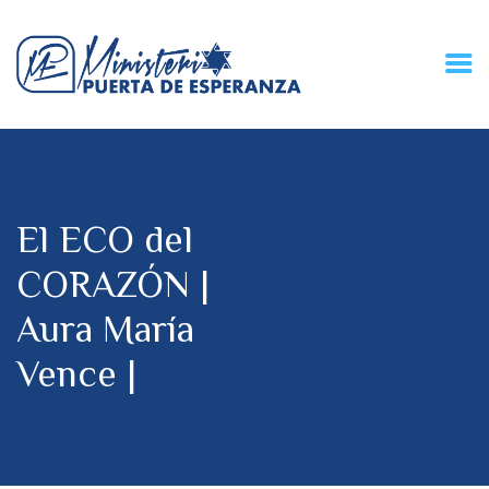
HOME
CONECZIÓN VITAL
RADIO
El ECO del
MPE TV
DESCUBRE
CORAZÓN |
DONACIONES
Aura María
PARTICIPA
REUNIONES &
Vence |
CONTACTOS