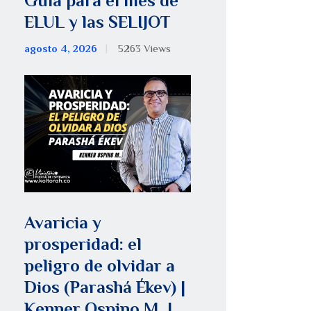
Guía para el mes de
ELUL y las SELIJOT
agosto 4, 2026
5263
Views
Avaricia y
prosperidad: el
peligro de olvidar a
Dios (Parashá Ékev) |
Kenner Ospino M. |