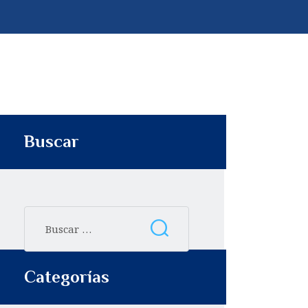
p
t
i
r
Buscar
Categorías