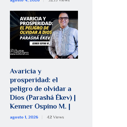
agosto 4, 2026
5255
Views
Avaricia y
prosperidad: el
peligro de olvidar a
Dios (Parashá Ékev) |
Kenner Ospino M. |
agosto 1, 2026
42
Views