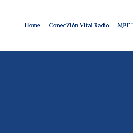
HOME
CONECZIÓN VITAL
Home
ConecZión Vital Radio
MPE 
RADIO
MPE TV
DESCUBRE
DONACIONES
PARTICIPA
REUNIONES &
CONTACTOS