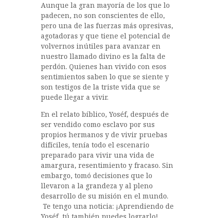
Aunque la gran mayoría de los que lo
e
te
s
m
padecen, no son conscientes de ello,
b
r
A
p
pero una de las fuerzas más opresivas,
agotadoras y que tiene el potencial de
o
p
a
volvernos inútiles para avanzar en
o
p
rt
nuestro llamado divino es la falta de
perdón. Quienes han vivido con esos
k
ir
sentimientos saben lo que se siente y
son testigos de la triste vida que se
puede llegar a vivir.
En el relato bíblico, Yoséf, después de
ser vendido como esclavo por sus
propios hermanos y de vivir pruebas
difíciles, tenía todo el escenario
preparado para vivir una vida de
amargura, resentimiento y fracaso. Sin
embargo, tomó decisiones que lo
llevaron a la grandeza y al pleno
desarrollo de su misión en el mundo.
Te tengo una noticia: ¡Aprendiendo de
Yoséf, tú también puedes lograrlo!