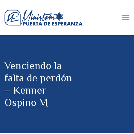
HOME
CONECZIÓN VITAL
RADIO
Venciendo la
MPE TV
DESCUBRE
falta de perdón
DONACIONES
– Kenner
PARTICIPA
REUNIONES &
Ospino M
CONTACTOS