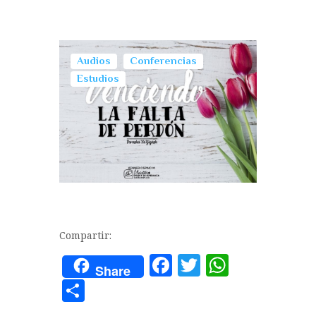
Audios
Conferencias
Estudios
Compartir:
F
T
W
Share
a
w
h
C
c
it
at
o