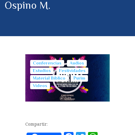
Ospino M.
Conferencias
Audios
Estudios
Festividades
Material Bíblico
Purim
Videos
Compartir: