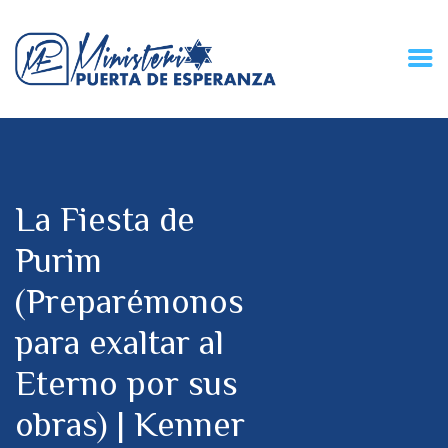
HOME
CONECZIÓN VITAL
RADIO
La Fiesta de
MPE TV
DESCUBRE
Purim
DONACIONES
(Preparémonos
PARTICIPA
REUNIONES &
para exaltar al
CONTACTOS
Eterno por sus
obras) | Kenner