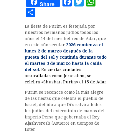
F
T
W
Share
a
w
h
C
c
it
at
o
La fiesta de Purim es festejada por
e
te
s
m
nuestros hermanos judíos todos los
b
r
A
p
años el 14 del mes hebreo de Adar; que
en este año secular
2026 comienza el
o
p
a
lunes 2 de marzo después de la
o
p
rt
puesta del sol y continúa durante todo
el martes 3 de marzo hasta la caída
k
ir
del sol
. En ciertas ciudades
amuralladas como Jerusalem, se
celebra «Shushan Purim» el 15 de Adar.
Purim se reconoce como la más alegre
de las fiestas que celebra el pueblo de
Israel, debido a que Di’s salvó a todos
los judíos del exterminio de manos del
imperio Persa que gobernaba el Rey
Ajashverosh (Asuero) en tiempos de
Ester.