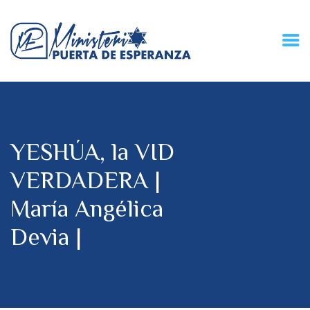
HOME
CONECZIÓN VITAL
RADIO
YESHÚA, la VID
MPE TV
DESCUBRE
VERDADERA |
DONACIONES
María Angélica
PARTICIPA
REUNIONES &
Devia |
CONTACTOS