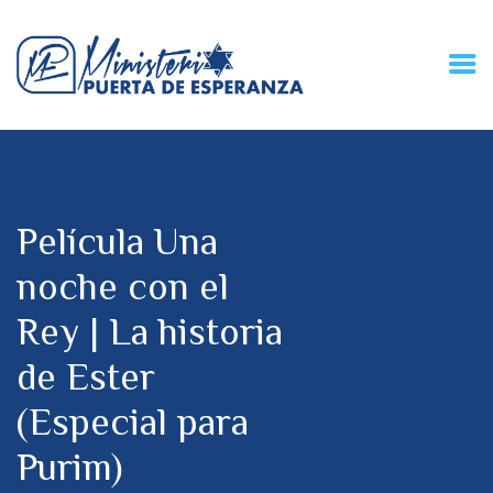
HOME
CONECZIÓN VITAL
RADIO
Película Una
MPE TV
DESCUBRE
noche con el
DONACIONES
Rey | La historia
PARTICIPA
REUNIONES &
de Ester
CONTACTOS
(Especial para
Purim)