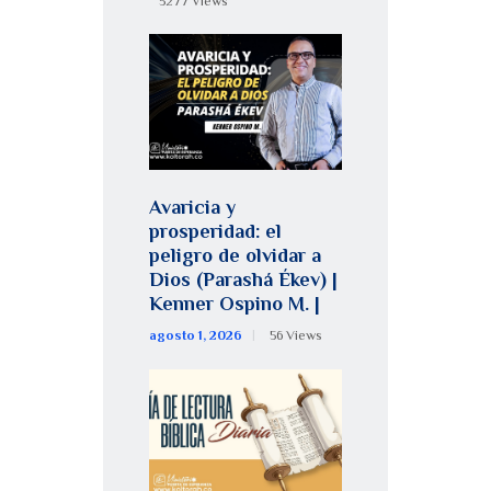
5277
Views
Avaricia y
prosperidad: el
peligro de olvidar a
Dios (Parashá Ékev) |
Kenner Ospino M. |
agosto 1, 2026
56
Views