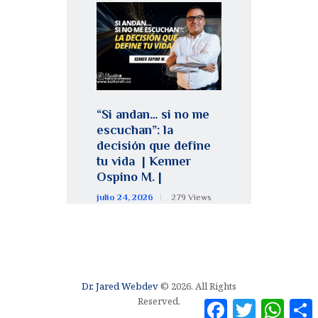
“Si andan… si no me
escuchan”: la
decisión que define
tu vida | Kenner
Ospino M. |
julio 24, 2026
279
Views
Dr. Jared Webdev
© 2026. All Rights
Reserved.
F
T
W
a
w
h
o