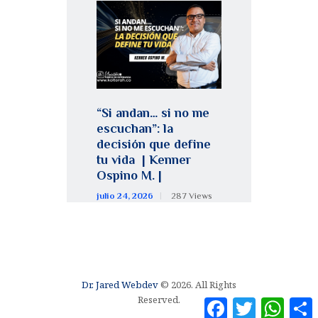
“Si andan… si no me
escuchan”: la
decisión que define
tu vida | Kenner
Ospino M. |
julio 24, 2026
287
Views
Dr. Jared Webdev
© 2026. All Rights
Reserved.
F
T
W
a
w
h
o