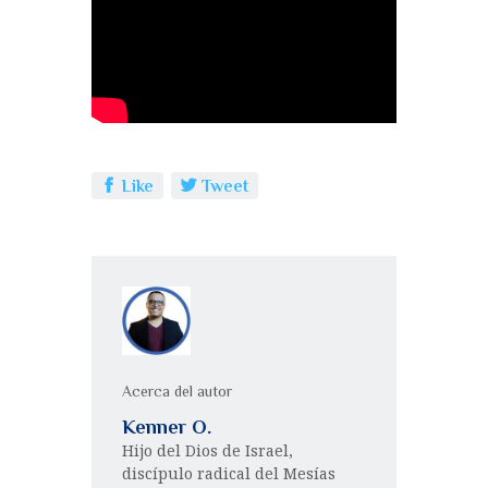
b
r
A
p
o
p
a
o
p
rt
k
ir
Like
Tweet
Acerca del autor
Kenner O.
Hijo del Dios de Israel,
discípulo radical del Mesías