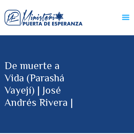
HOME
CONECZIÓN VITAL
RADIO
De muerte a
MPE TV
DESCUBRE
Vida (Parashá
DONACIONES
Vayejí) | José
PARTICIPA
REUNIONES &
Andrés Rivera |
CONTACTOS