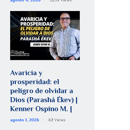
agosto 4, 2026
5254
Views
Avaricia y
prosperidad: el
peligro de olvidar a
Dios (Parashá Ékev) |
Kenner Ospino M. |
agosto 1, 2026
42
Views