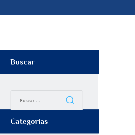
p
t
i
r
Buscar
Categorías