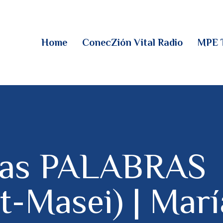
HOME
CONECZIÓN VITAL
Home
ConecZión Vital Radio
MPE 
RADIO
MPE TV
DESCUBRE
DONACIONES
las PALABRAS
PARTICIPA
t-Masei) | Marí
REUNIONES &
CONTACTOS