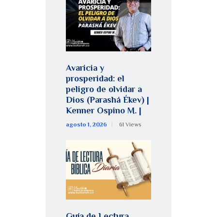
Avaricia y
prosperidad: el
peligro de olvidar a
Dios (Parashá Ékev) |
Kenner Ospino M. |
agosto 1, 2026
61
Views
Guía de Lectura