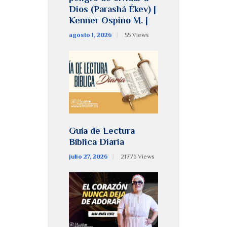
Dios (Parashá Ékev) |
Kenner Ospino M. |
agosto 1, 2026
55
Views
Guía de Lectura
Bíblica Diaria
julio 27, 2026
21776
Views