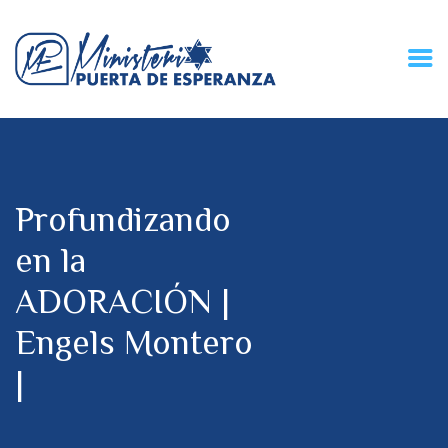
HOME
CONECZIÓN VITAL
RADIO
Profundizando
MPE TV
DESCUBRE
en la
DONACIONES
ADORACIÓN |
PARTICIPA
REUNIONES &
Engels Montero
CONTACTOS
|