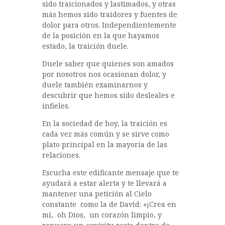
b
r
A
p
sido traicionados y lastimados, y otras
más hemos sido traidores y fuentes de
o
p
a
dolor para otros. Independientemente
o
p
rt
de la posición en la que hayamos
estado, la traición duele.
k
ir
Duele saber que quienes son amados
por nosotros nos ocasionan dolor, y
duele también examinarnos y
descubrir que hemos sido desleales e
infieles.
En la sociedad de hoy, la traición es
cada vez más común y se sirve como
plato principal en la mayoría de las
relaciones.
Escucha este edificante mensaje que te
ayudará a estar alerta y te llevará a
mantener una petición al Cielo
constante como la de David: «¡Crea en
mí, oh Dios, un corazón limpio, y