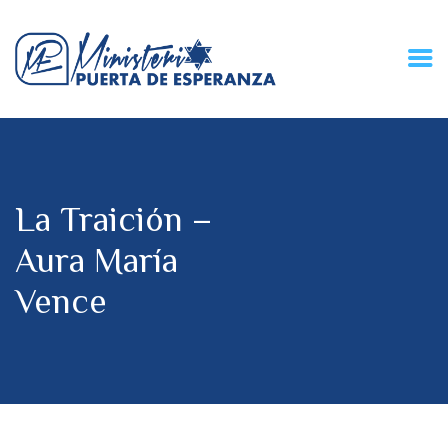
HOME
CONECZIÓN VITAL
RADIO
La Traición –
MPE TV
DESCUBRE
Aura María
DONACIONES
Vence
PARTICIPA
REUNIONES &
CONTACTOS