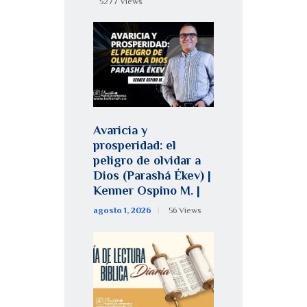
5277
Views
Avaricia y
prosperidad: el
peligro de olvidar a
Dios (Parashá Ékev) |
Kenner Ospino M. |
agosto 1, 2026
56
Views