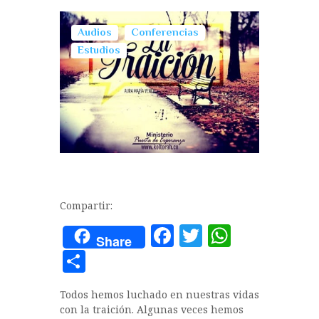
Audios
Conferencias
Estudios
Compartir:
F
T
W
Share
a
w
h
C
c
it
at
o
Todos hemos luchado en nuestras vidas
e
te
s
m
con la traición. Algunas veces hemos