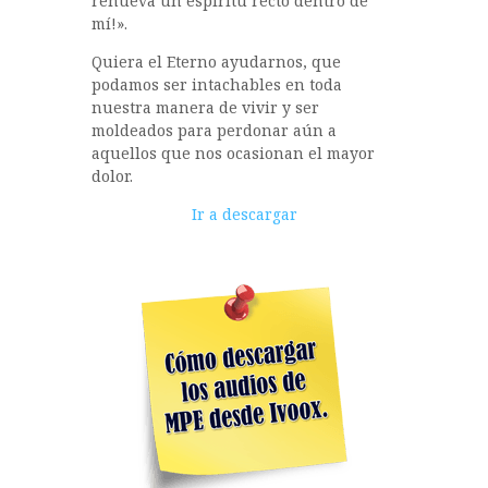
renueva un espíritu recto dentro de
mí!».
Quiera el Eterno ayudarnos, que
podamos ser intachables en toda
nuestra manera de vivir y ser
moldeados para perdonar aún a
aquellos que nos ocasionan el mayor
dolor.
Reproductor
Ir a descargar
de
audio