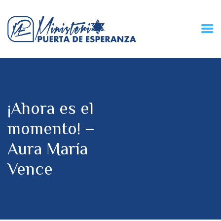
HOME
CONECZIÓN VITAL
RADIO
¡Ahora es el
MPE TV
DESCUBRE
momento! –
DONACIONES
Aura María
PARTICIPA
REUNIONES &
Vence
CONTACTOS