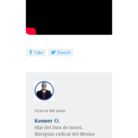
b
r
A
p
o
p
a
o
p
rt
k
ir
Like
Tweet
Acerca del autor
Kenner O.
Hijo del Dios de Israel,
discípulo radical del Mesías