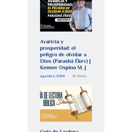
Avaricia y
prosperidad: el
peligro de olvidar a
Dios (Parashá Ékev) |
Kenner Ospino M. |
agosto 1, 2026
61
Views
Guía de Lectura