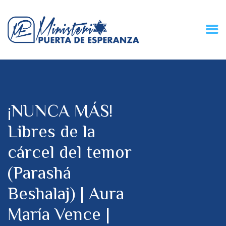
HOME
CONECZIÓN VITAL
RADIO
¡NUNCA MÁS!
MPE TV
DESCUBRE
Libres de la
DONACIONES
cárcel del temor
PARTICIPA
REUNIONES &
(Parashá
CONTACTOS
Beshalaj) | Aura
María Vence |