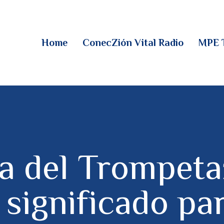
HOME
CONECZIÓN VITAL
Home
ConecZión Vital Radio
MPE 
RADIO
MPE TV
DESCUBRE
DONACIONES
a del Trompeta
PARTICIPA
 significado pa
REUNIONES &
CONTACTOS