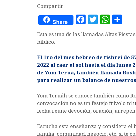
Compartir:
F
T
W
C
Share
a
w
h
o
Esta es una de las llamadas Altas Fiestas
c
it
at
m
bíblico.
e
te
s
p
b
r
A
a
El 1ro del mes hebreo de tishrei de 
2022 al caer el sol hasta el día lunes 26
o
p
rt
de Yom Teruá, también llamada Rosh 
o
p
ir
para realizar un balance de nuestros
k
Yom Teruáh se conoce también como Ro
convocación no es un festejo frívolo ni
fecha reúne devoción, oración, arrepen
Escucha esta enseñanza y considera el b
familia, comunidad, negocio, etc. si t