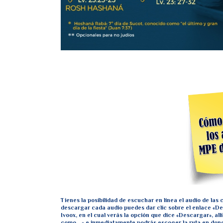
Tienes la posibilidad de escuchar en línea el audio de la
descargar cada audio puedes dar clic sobre el enlace «Des
Ivoox, en el cual verás la opción que dice «Descargar», al
como….» e inmediatamente podrás escoger la ruta en dond