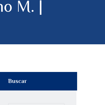
o M. |
p
t
i
r
Buscar