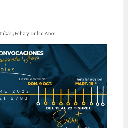
uká! ¡Feliz y Dulce Año!