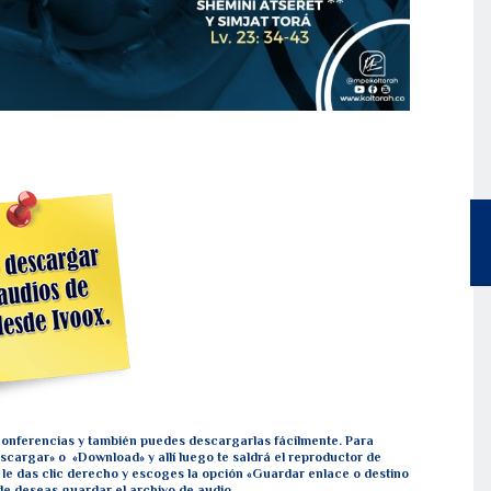
s conferencias y también puedes descargarlas fácilmente. Para
cargar» o «Download» y allí luego te saldrá el reproductor de
lí le das clic derecho y escoges la opción «Guardar enlace o destino
e deseas guardar el archivo de audio.