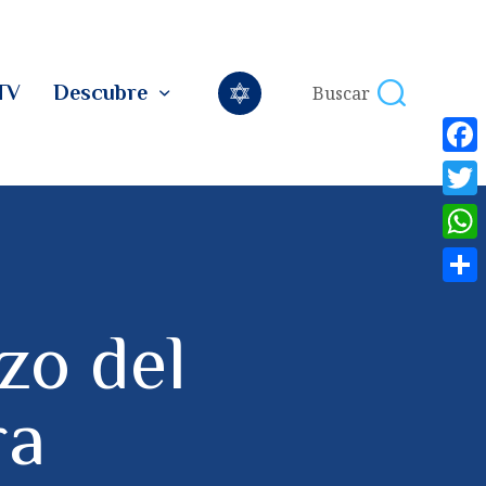
TV
Descubre
F
a
T
c
w
W
e
i
h
C
b
t
a
zo del
o
o
t
t
m
o
e
s
p
ra
k
r
A
a
p
r