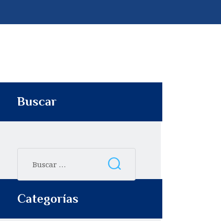
p
t
i
r
Buscar
Categorías