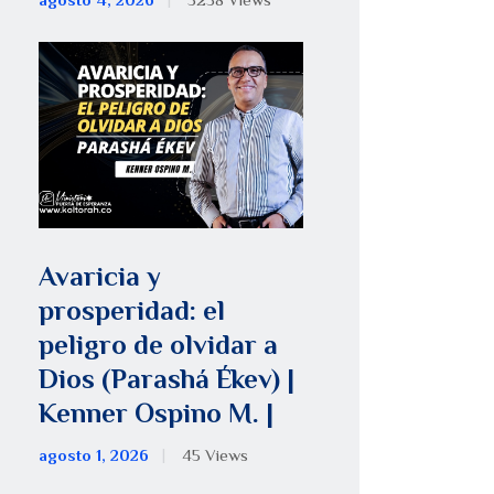
agosto 4, 2026
5258
Views
Avaricia y
prosperidad: el
peligro de olvidar a
Dios (Parashá Ékev) |
Kenner Ospino M. |
agosto 1, 2026
45
Views