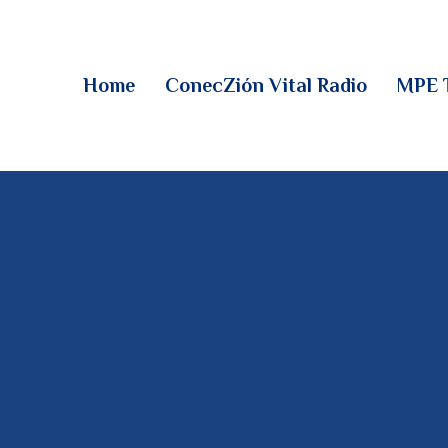
HOME
CONECZIÓN VITAL
Home
ConecZión Vital Radio
MPE 
RADIO
MPE TV
DESCUBRE
DONACIONES
PARTICIPA
REUNIONES &
CONTACTOS