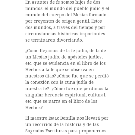
En asuntos de fe somos hijos de dos
e
te
s
m
mundos: el mundo del pueblo judío y el
b
r
A
p
mundo del cuerpo del Mesías formado
por creyentes de origen gentil. Estos
o
p
a
dos mundos, a través del tiempo y por
o
p
rt
circunstancias históricas importantes
se terminaron divorciando.
k
ir
¿Cómo llegamos de la fe judía, de la de
un Mesías judío, de apóstoles judíos,
etc. que se evidencia en el libro de los
Hechos a la fe que se observa en
nuestros días? ¿Cómo fue que se perdió
la conexión con la cuna judía de
nuestra fe? ¿Cómo fue que perdimos la
singular herencia espiritual, cultural,
etc. que se narra en el libro de los
Hechos?
El maestro Isaac Bonilla nos llevará por
un recorrido de la historia y de las
Sagradas Escrituras para proponernos