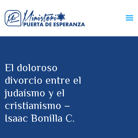
HOME
CONECZIÓN VITAL
RADIO
El doloroso
MPE TV
DESCUBRE
divorcio entre el
DONACIONES
judaísmo y el
PARTICIPA
REUNIONES &
cristianismo –
CONTACTOS
Isaac Bonilla C.