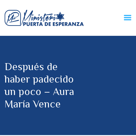
HOME
CONECZIÓN VITAL
RADIO
Después de
MPE TV
DESCUBRE
haber padecido
DONACIONES
un poco – Aura
PARTICIPA
REUNIONES &
María Vence
CONTACTOS