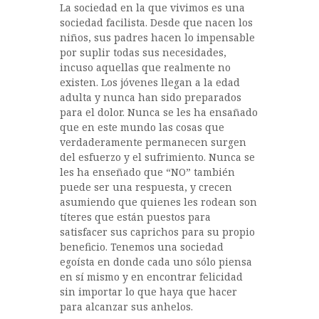
La sociedad en la que vivimos es una
e
te
s
m
sociedad facilista. Desde que nacen los
b
r
A
p
niños, sus padres hacen lo impensable
por suplir todas sus necesidades,
o
p
a
incuso aquellas que realmente no
o
p
rt
existen. Los jóvenes llegan a la edad
adulta y nunca han sido preparados
k
ir
para el dolor. Nunca se les ha ensañado
que en este mundo las cosas que
verdaderamente permanecen surgen
del esfuerzo y el sufrimiento. Nunca se
les ha enseñado que “NO” también
puede ser una respuesta, y crecen
asumiendo que quienes les rodean son
títeres que están puestos para
satisfacer sus caprichos para su propio
beneficio. Tenemos una sociedad
egoísta en donde cada uno sólo piensa
en sí mismo y en encontrar felicidad
sin importar lo que haya que hacer
para alcanzar sus anhelos.