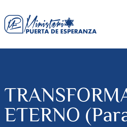
TRANSFORMA
ETERNO (Paras