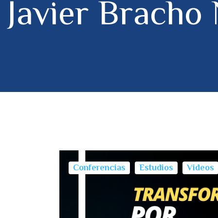
Javier Bracho 
Conferencias
Estudios
Videos