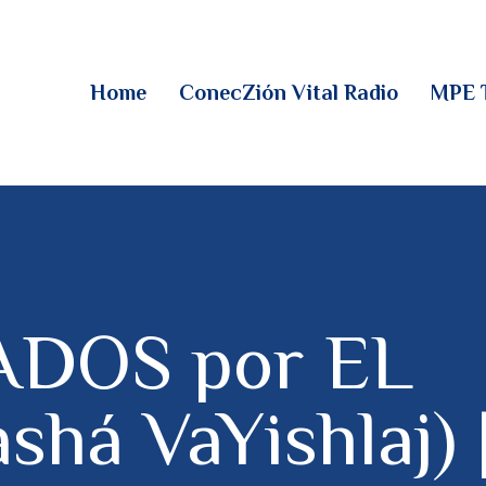
HOME
CONECZIÓN VITAL
Home
ConecZión Vital Radio
MPE 
RADIO
MPE TV
DESCUBRE
DONACIONES
DOS por EL
PARTICIPA
há VaYishlaj) 
REUNIONES &
CONTACTOS