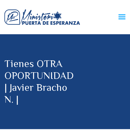
HOME
CONECZIÓN VITAL
RADIO
Tienes OTRA
MPE TV
DESCUBRE
OPORTUNIDAD
DONACIONES
| Javier Bracho
PARTICIPA
REUNIONES &
N. |
CONTACTOS