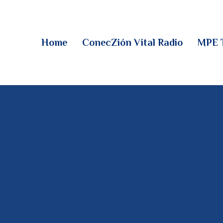
HOME
CONECZIÓN VITAL
Home
ConecZión Vital Radio
MPE 
RADIO
MPE TV
DESCUBRE
DONACIONES
PARTICIPA
REUNIONES &
CONTACTOS