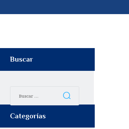
p
t
i
r
Buscar
Categorías