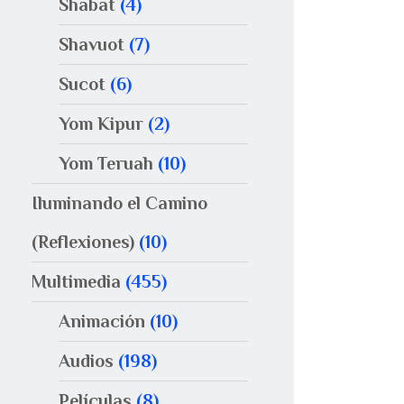
Shabat
(4)
Shavuot
(7)
Sucot
(6)
Yom Kipur
(2)
Yom Teruah
(10)
Iluminando el Camino
(Reflexiones)
(10)
Multimedia
(455)
Animación
(10)
Audios
(198)
Películas
(8)