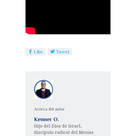
b
r
A
p
o
p
a
o
p
rt
k
ir
Like
Tweet
Acerca del autor
Kenner O.
Hijo del Dios de Israel,
discípulo radical del Mesías