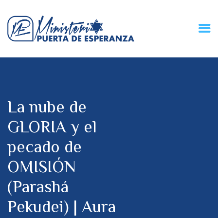
HOME
CONECZIÓN VITAL
RADIO
La nube de
MPE TV
DESCUBRE
GLORIA y el
DONACIONES
pecado de
PARTICIPA
REUNIONES &
OMISIÓN
CONTACTOS
(Parashá
Pekudei) | Aura