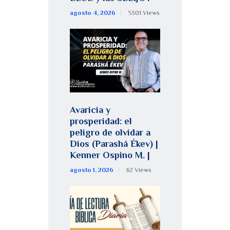
agosto 4, 2026
5301
Views
Avaricia y
prosperidad: el
peligro de olvidar a
Dios (Parashá Ékev) |
Kenner Ospino M. |
agosto 1, 2026
62
Views