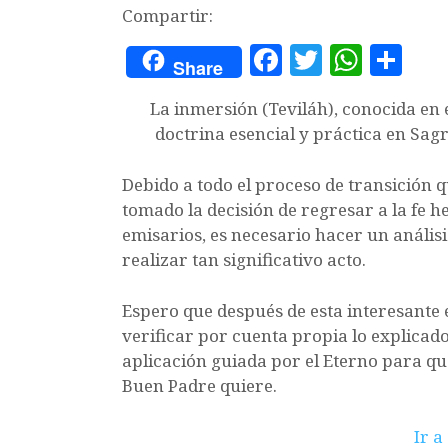
Compartir:
F
T
W
C
Share
a
w
h
o
La inmersión (Teviláh), conocida en
c
it
at
m
doctrina esencial y práctica en Sagr
e
te
s
p
b
r
A
a
Debido a todo el proceso de transició
tomado la decisión de regresar a la fe h
o
p
rt
emisarios, es necesario hacer un anális
o
p
ir
realizar tan significativo acto.
k
Espero que después de esta interesante 
verificar por cuenta propia lo explicad
aplicación guiada por el Eterno para q
Buen Padre quiere.
Reproductor
Ir a