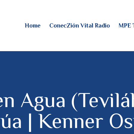
HOME
CONECZIÓN VITAL
Home
ConecZión Vital Radio
MPE 
RADIO
MPE TV
DESCUBRE
DONACIONES
n Agua (Tevilá
PARTICIPA
húa | Kenner O
REUNIONES &
CONTACTOS