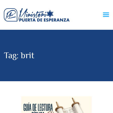
HOME
CONECZIÓN VITAL
RADIO
Tag: brit
MPE TV
DESCUBRE
DONACIONES
PARTICIPA
REUNIONES &
CONTACTOS