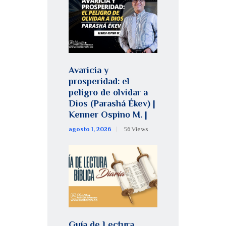
Avaricia y
prosperidad: el
peligro de olvidar a
Dios (Parashá Ékev) |
Kenner Ospino M. |
agosto 1, 2026
56
Views
Guía de Lectura