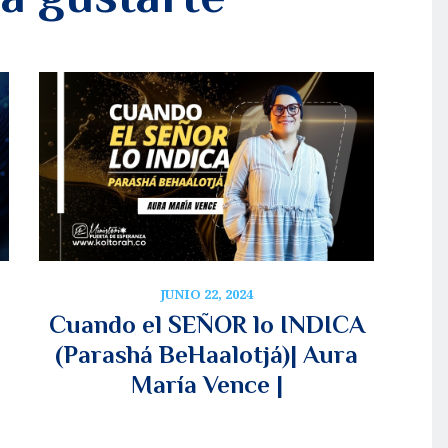
JUNIO 22, 2024
Cuando el SEÑOR lo INDICA
(Parashá BeHaalotjá)| Aura
María Vence |