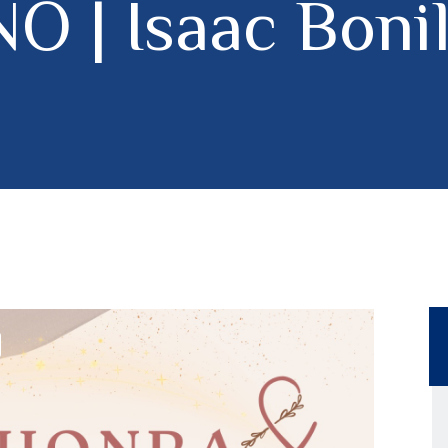
O | Isaac Bonill