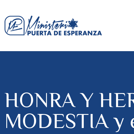
HONRA Y HE
MODESTIA y e