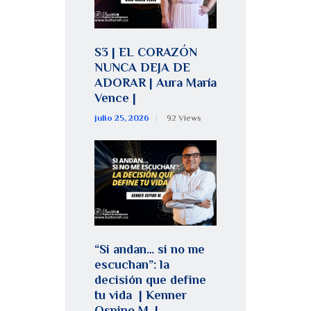
S3 | EL CORAZÓN
NUNCA DEJA DE
ADORAR | Aura María
Vence |
julio 25, 2026
92
Views
“Si andan… si no me
escuchan”: la
decisión que define
tu vida | Kenner
Ospino M. |