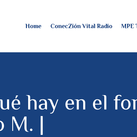
HOME
CONECZIÓN VITAL
Home
ConecZión Vital Radio
MPE 
RADIO
MPE TV
DESCUBRE
DONACIONES
é hay en el fo
PARTICIPA
 M. |
REUNIONES &
CONTACTOS