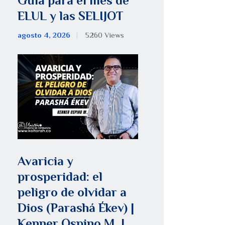
Guía para el mes de
ELUL y las SELIJOT
agosto 4, 2026
5260
Views
Avaricia y
prosperidad: el
peligro de olvidar a
Dios (Parashá Ékev) |
Kenner Ospino M. |