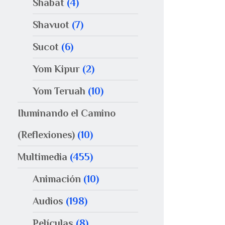
Shabat
(4)
Shavuot
(7)
Sucot
(6)
Yom Kipur
(2)
Yom Teruah
(10)
Iluminando el Camino
(Reflexiones)
(10)
Multimedia
(455)
Animación
(10)
Audios
(198)
Películas
(8)