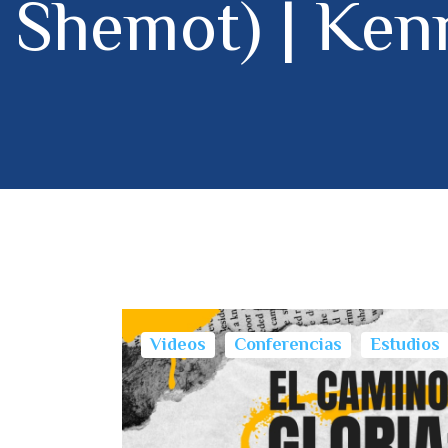
Shemot) | Ken
Videos
Conferencias
Estudios