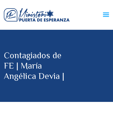
HOME
CONECZIÓN VITAL
RADIO
Contagiados de
MPE TV
DESCUBRE
FE | María
DONACIONES
Angélica Devia |
PARTICIPA
REUNIONES &
CONTACTOS