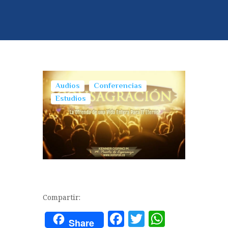
Audios
Conferencias
Estudios
Compartir:
F
T
W
Share