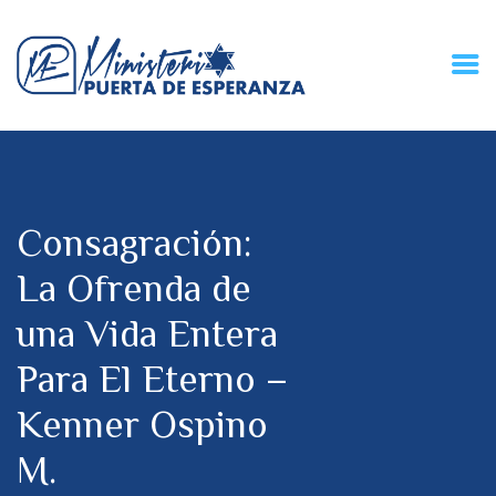
HOME
CONECZIÓN VITAL
RADIO
Consagración:
MPE TV
DESCUBRE
La Ofrenda de
DONACIONES
una Vida Entera
PARTICIPA
REUNIONES &
Para El Eterno –
CONTACTOS
Kenner Ospino
M.