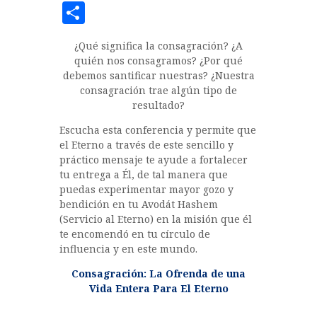
a
w
h
C
c
it
at
o
¿Qué significa la consagración? ¿A
e
te
s
m
quién nos consagramos? ¿Por qué
b
r
A
p
debemos santificar nuestras? ¿Nuestra
consagración trae algún tipo de
o
p
a
resultado?
o
p
rt
Escucha esta conferencia y permite que
k
ir
el Eterno a través de este sencillo y
práctico mensaje te ayude a fortalecer
tu entrega a Él, de tal manera que
puedas experimentar mayor gozo y
bendición en tu Avodát Hashem
(Servicio al Eterno) en la misión que él
te encomendó en tu círculo de
influencia y en este mundo.
Consagración: La Ofrenda de una
Vida Entera Para El Eterno