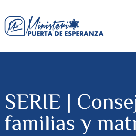
SERIE | Consej
familias y mat