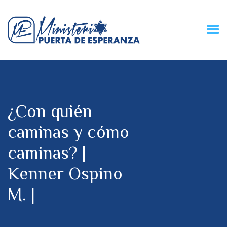
HOME
CONECZIÓN VITAL
RADIO
¿Con quién
MPE TV
DESCUBRE
caminas y cómo
DONACIONES
caminas? |
PARTICIPA
REUNIONES &
Kenner Ospino
CONTACTOS
M. |