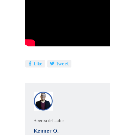
e
te
s
m
b
r
A
p
o
p
a
o
p
rt
k
ir
Like
Tweet
Acerca del autor
Kenner O.